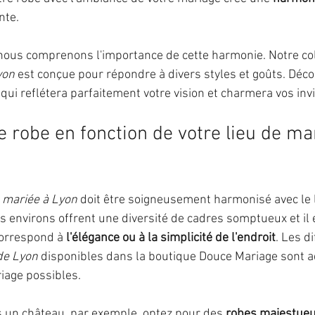
nte.
 nous comprenons l'importance de cette harmonie. Notre col
yon
 est conçue pour répondre à divers styles et goûts. Dé
 qui reflétera parfaitement votre vision et charmera vos invi
e robe en fonction de votre lieu de ma
 mariée à Lyon
 doit être soigneusement harmonisé avec le l
s environs offrent une diversité de cadres somptueux et il e
correspond à 
l'élégance ou à la simplicité de l'endroit
. Les d
de Lyon
 disponibles dans la boutique Douce Mariage sont a
iage possibles.
 un château, par exemple, optez pour des 
robes majestue