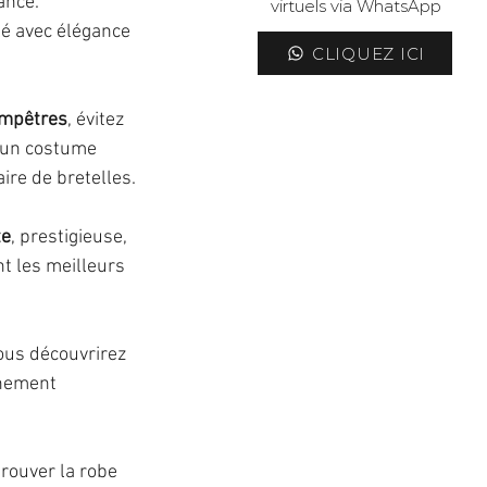
ancé.
virtuels via WhatsApp
lé avec élégance 
CLIQUEZ ICI
ampêtres
, évitez 
 un costume 
ire de bretelles.
te
, prestigieuse, 
nt les meilleurs 
ous découvrirez 
nement 
trouver la robe 