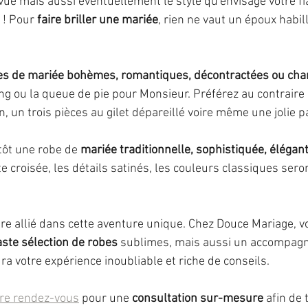
évue mais aussi éventuellement le style qu'envisage votre fi
! Pour 
faire briller une mariée
, rien ne vaut un époux habil
es de mariée bohèmes, romantiques, décontractées ou ch
g ou la queue de pie pour Monsieur. Préférez au contraire
, un trois pièces au gilet dépareillé voire même une jolie pa
tôt une robe de 
mariée traditionnelle, sophistiquée, élégan
te croisée, les détails satinés, les couleurs classiques sero
re allié dans cette aventure unique. Chez Douce Mariage, v
aste sélection de robes
 sublimes, mais aussi un accompag
a votre expérience inoubliable et riche de conseils.
re rendez-vous
 pour une 
consultation sur-mesure 
afin de 