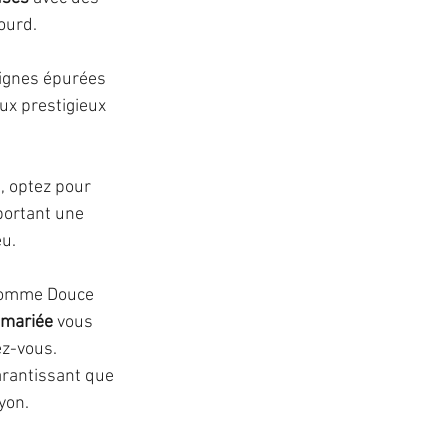
ourd.
lignes épurées 
ux prestigieux 
, optez pour 
portant une 
eu.
 comme Douce 
 mariée
 vous 
ez-vous.
arantissant que 
yon.