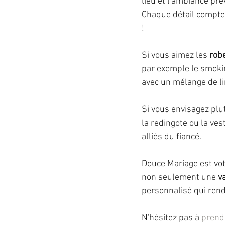
lieu et l'ambiance pr
Chaque détail compte 
!
Si vous aimez les 
rob
par exemple le smokin
avec un mélange de lin
Si vous envisagez plu
la redingote ou la ves
alliés du fiancé.
Douce Mariage est vot
non seulement une 
v
personnalisé qui rendr
N'hésitez pas à 
prend