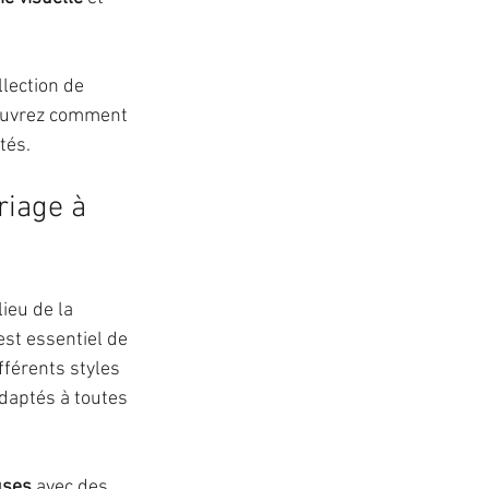
lection de 
couvrez comment 
tés.
riage à 
ieu de la 
st essentiel de 
ifférents styles 
daptés à toutes 
uses
 avec des 