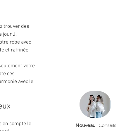
z trouver des 
 jour J. 
otre robe avec 
e et raffinée.
 seulement votre 
pte ces 
armonie avec le 
eux
e en compte le 
Nouveau
! Conseils