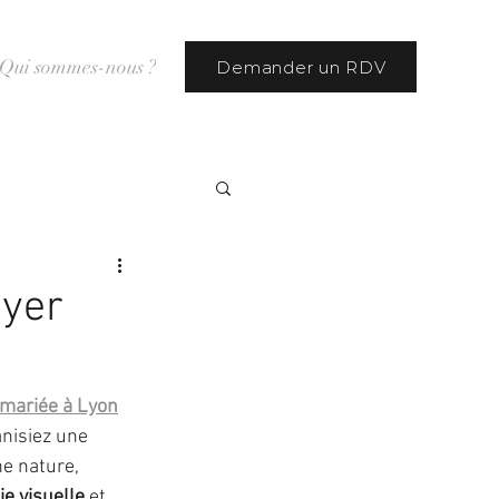
Qui sommes-nous ?
Demander un RDV
uyer
 mariée à Lyon
nisiez une 
e nature, 
e visuelle
 et 