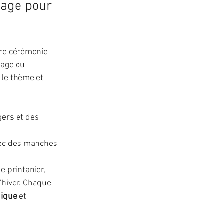
iage pour 
otre cérémonie 
tage ou 
le thème et 
gers et des 
vec des manches 
 printanier, 
'hiver. Chaque 
nique
 et 