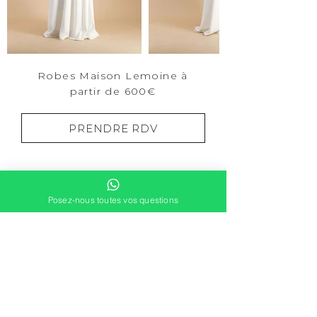
Robes Maison Lemoine à
partir de 600€
PRENDRE RDV
Posez-nous toutes vos questions
DEMANDER UN RDV
contact@douce-mariage.fr
L'expérience douce
·
Blog
·
Mentions Légales
·