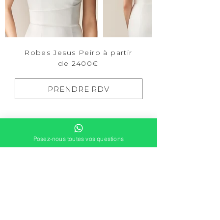
Robes Jesus Peiro à partir
de 2400€
PRENDRE RDV
Posez-nous toutes vos questions
DEMANDER UN RDV
contact@douce-mariage.fr
L'expérience douce
·
Blog
·
Mentions Légales
·